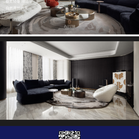
极简轻奢 缔造
自然而然的美