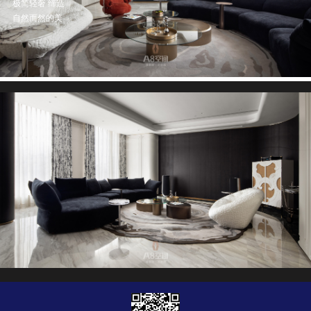
极简轻奢 缔造
自然而然的美