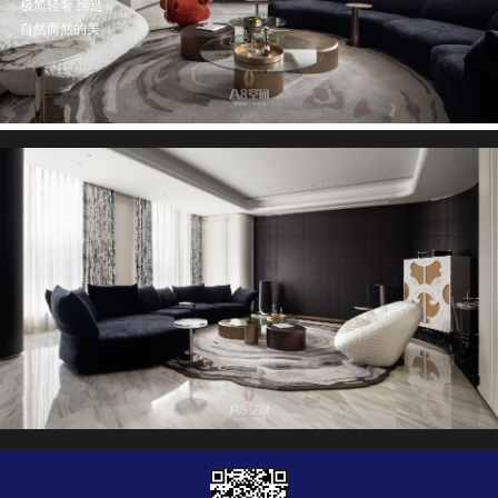
极简轻奢 缔造
自然而然的美