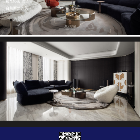
极简轻奢 缔造
自然而然的美