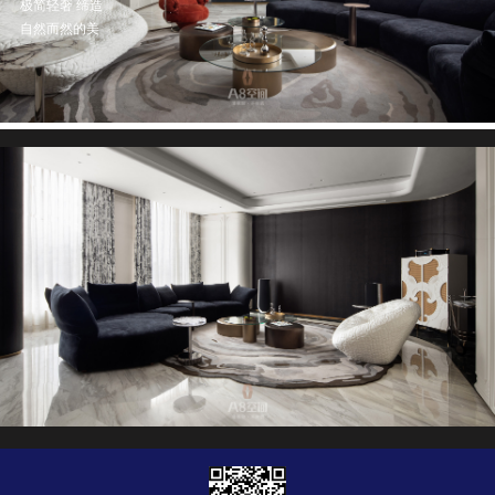
极简轻奢 缔造
自然而然的美