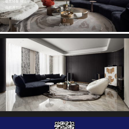
极简轻奢 缔造
自然而然的美