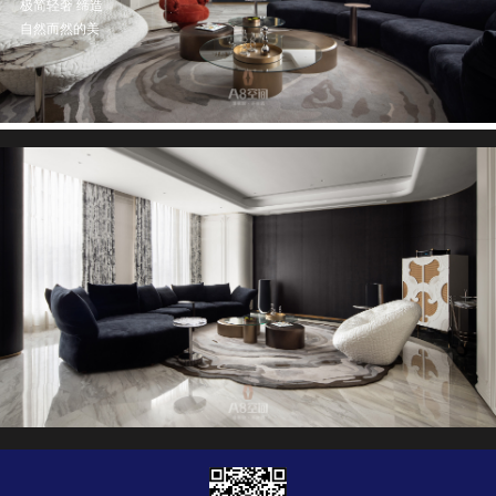
极简轻奢 缔造
自然而然的美