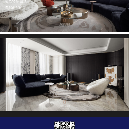
极简轻奢 缔造
自然而然的美