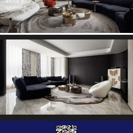
极简轻奢 缔造
自然而然的美