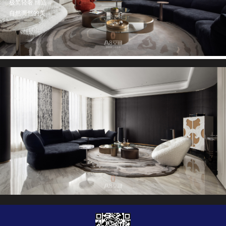
极简轻奢 缔造
自然而然的美