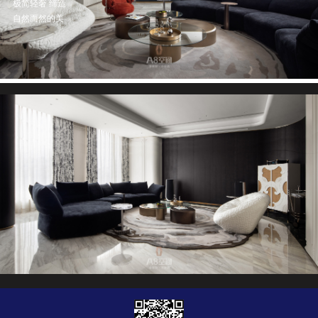
极简轻奢 缔造
自然而然的美